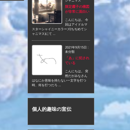
シャニマス
限定霧子の構図
が非常に面白い
こんにちは。 今
回はアイドルマ
スターシャイニーカラーズ(ちぢめてシ
ャニマス)にて ...
2021年9月15日
:
未分類
「あ」に犯され
ている
こんにちは。 突
然だがみなさん
はなにか意味を持たない一文字を打つ
時、何を打つだろ ...
個人的趣味の宣伝