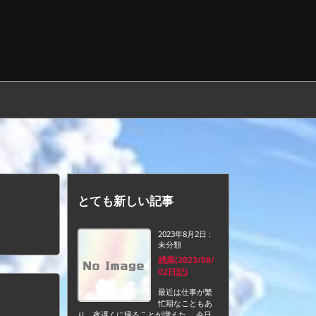
とても新しい記事
2023年8月2日
:
未分類
残業(2023/08/
02日記)
最近は仕事が繁
忙期なこともあ
り、夜遅くに帰ることが増えた。 今日