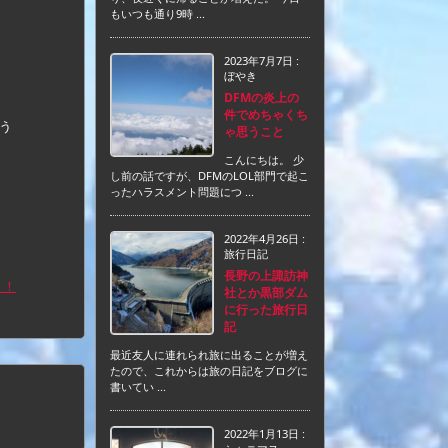
もいつも通り9時 ...
2023年7月7日
:
ぼやき
DFMの炎上の
件でめちゃくち
う
ゃ思うこと
こんにちは。 少
し前の話ですが、DFMのLOL部門で起こ
ったハラスメント問題につ ...
2022年4月26日
:
旅行日記
長野の上諏訪神
！！
社とか黒部ダム
に行った旅行日
記
最近友人に連れられ旅に出ることが増え
たので、これからは旅の日記をブログに
書いてい ...
2022年1月13日
: