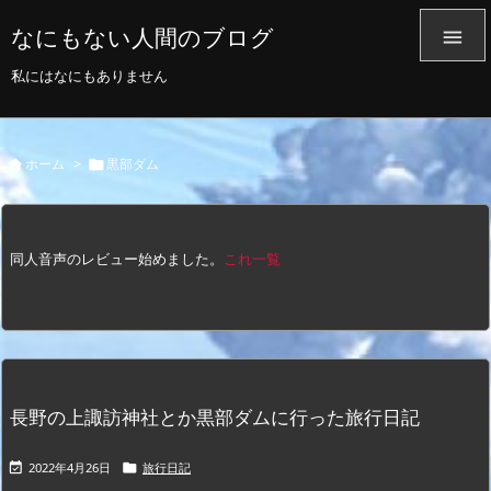
なにもない人間のブログ

私にはなにもありません
ホーム
>
黒部ダム


同人音声のレビュー始めました。
これ一覧
長野の上諏訪神社とか黒部ダムに行った旅行日記
2022年4月26日
旅行日記

