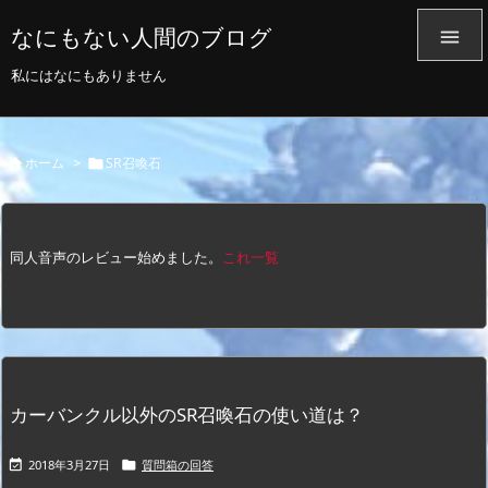
なにもない人間のブログ

私にはなにもありません
ホーム
>
SR召喚石


同人音声のレビュー始めました。
これ一覧
カーバンクル以外のSR召喚石の使い道は？
2018年3月27日
質問箱の回答

