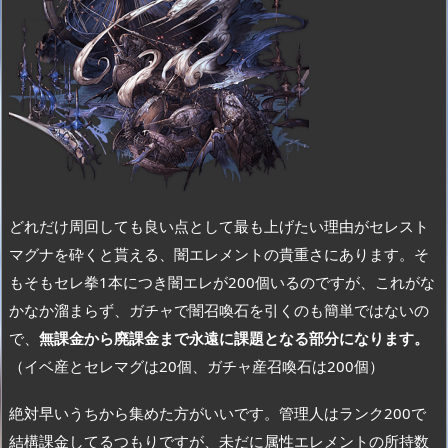
どれだけ周回しても良い点として最も上げたい理由がセレスト
マグナを砕くと貰える、闇エレメントの貴重さにあります。そ
もそもセレ拳1本につき闇エレが200個いるのですが、これがな
かなか溜まらず、ガチャで闇召喚石を引くのも簡単ではないの
で、
無課金から廃課金まで永遠に課題となる部分になります。
（イベ産とセレマグは20個、ガチャ産召喚石は200個）
絶対早いうちから集めた方がいいです。管理人はランク200で
結構課金してるつもりですが、未だに属性エレメントの所持数