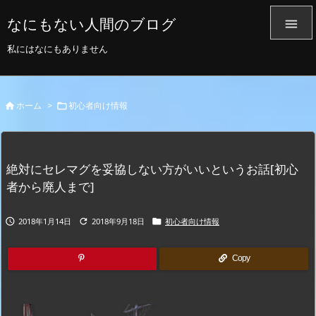
なにもない人間のブログ

私にはなにもありません
ホーム
>
初心者向け情報


絶対にセレマグを妥協しない方がいいというお話[初心
者から廃人まで]
2018年1月14日
2018年9月18日
初心者向け情報



Copy