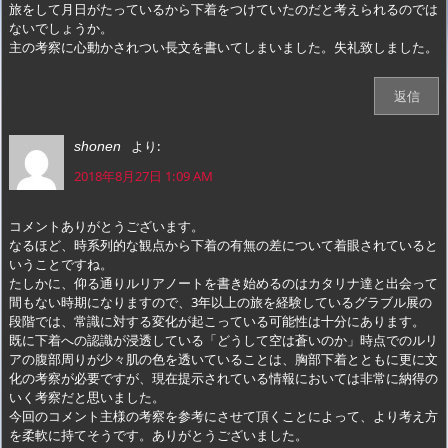
旅をして月日がたっているから下着をつけていたのだと考えられるのでは
ないでしょうか。
主の考察に心動かされつい長文を書いてしまいました。失礼致しました。
返信
より:
shonen
2018年8月27日 1:09 AM
コメントありがとうございます。
なるほど、時系列的な観点から下着の有無の差について着眼されていると
いうことですね。
たしかに、仰る通りルリアノートを書き始めるのはカタリナ達と出会って
間もない時期になりますので、3年以上の旅を経験しているグラブル展の
段階では、常識に対する変化が起こっている可能性は十分にあります。
既に下着への認識が浸透している「どうして空は蒼いのか」時点でのルリ
アの腹部周りが少々肌の色を透いていることは、胸部下着とともに更に文
化の考察が必要ですが、現在提示されている情報においては非常に納得の
いく考察だと思いました。
今回のコメント主様の考察を参考にさせて頂くことによって、より考え方
を柔軟に持てそうです。ありがとうございました。