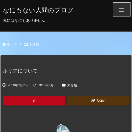
なにもない人間のブログ

私にはなにもありません
ホーム
>
未分類


ルリアについて
2018年2月25日
2018年9月5日
未分類



Copy