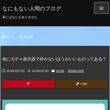
なにもない人間のブログ

私にはなにもありません
ホーム
>
未分類


他にガチャ産武器で砕かないほうがいいものってある？
2018年4月15日
2018年6月3日
未分類
,
質問箱の回答



Copy