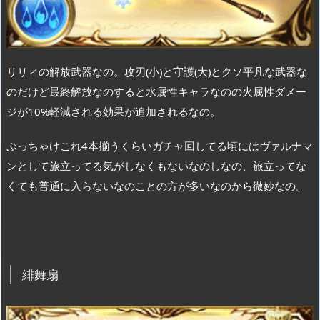
リリィの解放武器なの。攻刃(小)と守護(大)とクソ平凡な武器な
のだけど最終解放なのすると水属性キャラなのの火属性ダメー
ジが10%軽減される効果が追加されるなの。
ぶっちゃけこれ4本揃うくらいガチャ回してる頃にはヴァルナマ
ンとして旅立ってる気がしなくもないなのしなの、旅立ってな
くても普通に入らないなのことの方が多いなのから微妙なの。
緋舞扇