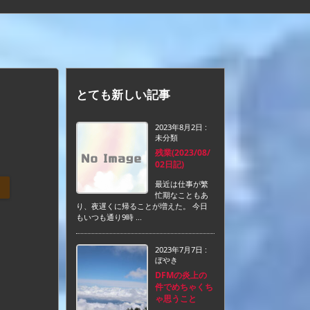
とても新しい記事
2023年8月2日
:
未分類
残業(2023/08/
02日記)
最近は仕事が繁
忙期なこともあ
り、夜遅くに帰ることが増えた。 今日
もいつも通り9時 ...
2023年7月7日
:
ぼやき
DFMの炎上の
件でめちゃくち
ゃ思うこと