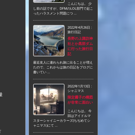
こんにちは。 少
し前の話ですが、DFMのLOL部門で起こ
ったハラスメント問題につ ...
2022年4月26日
:
旅行日記
長野の上諏訪神
社とか黒部ダム
に行った旅行日
記
最近友人に連れられ旅に出ることが増え
たので、これからは旅の日記をブログに
書いてい ...
2022年1月13日
:
シャニマス
量
限定霧子の構図
が非常に面白い
こんにちは。 今
回はアイドルマ
スターシャイニーカラーズ(ちぢめてシ
ャニマス)にて ...
方