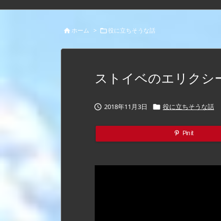
ホーム
>
役に立ちそうな話


ストイベのエリクシ
2018年11月3日
役に立ちそうな話


Pin it