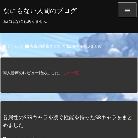
なにもない人間のブログ

私にはなにもありません
ホーム
>
考察,効果量まとめ
>
便利キャラまとめ



同人音声のレビュー始めました。
これ一覧
各属性のSSRキャラを凌ぐ性能を持ったSRキャラをまと
めました