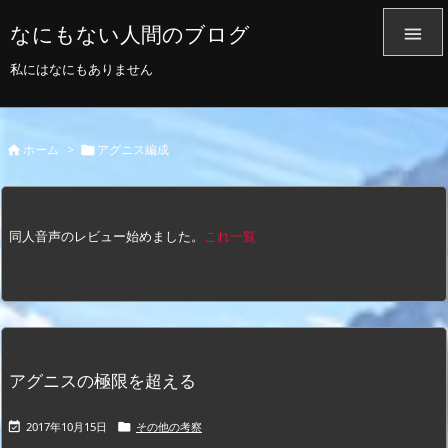
なにもない人間のブログ

私にはなにもありません
ホーム
>
アグニス編成


同人音声のレビュー始めました。
これ一覧
アグニスの極限を超える
2017年10月15日
その他の考察

