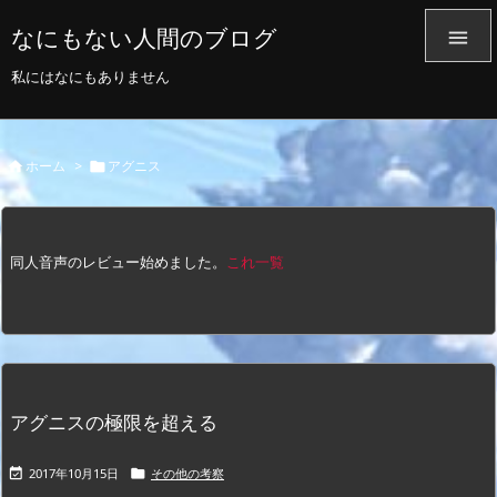
なにもない人間のブログ

私にはなにもありません
ホーム
>
アグニス


同人音声のレビュー始めました。
これ一覧
アグニスの極限を超える
2017年10月15日
その他の考察

