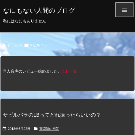
なにもない人間のブログ

私にはなにもありません
ホーム
>
サビルバラ


同人音声のレビュー始めました。
これ一覧
サビルバラのLBってどれ振ったらいいの？
2018年6月22日
質問箱の回答

