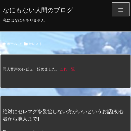
なにもない人間のブログ

私にはなにもありません
ホーム
>
セレスト


同人音声のレビュー始めました。
これ一覧
絶対にセレマグを妥協しない方がいいというお話[初心
者から廃人まで]