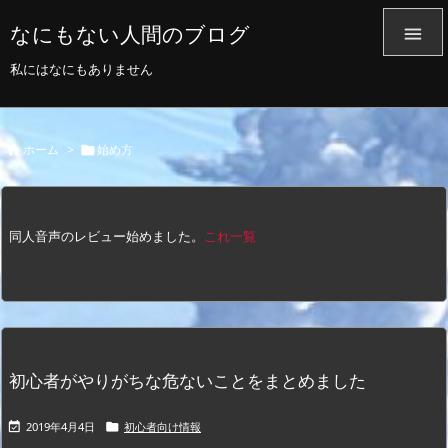
なにもない人間のブログ

私にはなにもありません
ホーム
>
始め方


同人音声のレビュー始めました。
これ一覧
初心者がやりがちな危ないことをまとめました
2019年4月4日
初心者向け情報

