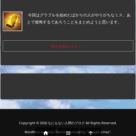
今回はグラブルを始めたばかりの人がやりがちなミス、あ
とで後悔するであろうことをまとめようと思います。
続きを読むんだよ！！
Copyright ©
2026
なにもない人間のブログ
All Rights Reserved.
WordPress Luxeritas Theme is provided by "
Thought is free
".


