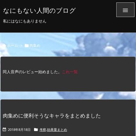
なにもない人間のブログ

私にはなにもありません
ホーム
>
肉集め


同人音声のレビュー始めました。
これ一覧
肉集めに便利そうなキャラをまとめました
2018年8月18日
考察,効果量まとめ

