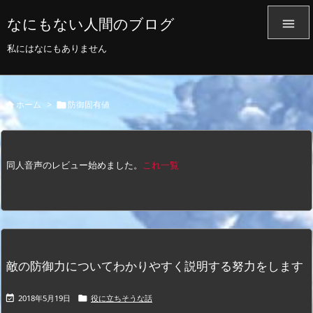
なにもない人間のブログ

私にはなにもありません
ホーム
>
防御固有値


同人音声のレビュー始めました。
これ一覧
敵の防御力についてわかりやすく説明する努力をします
2018年5月19日
役に立ちそうな話

