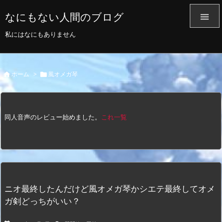
なにもない人間のブログ

私にはなにもありません
ホーム
>
風オメガ琴


同人音声のレビュー始めました。
これ一覧
ニオ最終したんだけど風オメガ琴かシエテ最終してオメ
ガ剣どっちがいい？