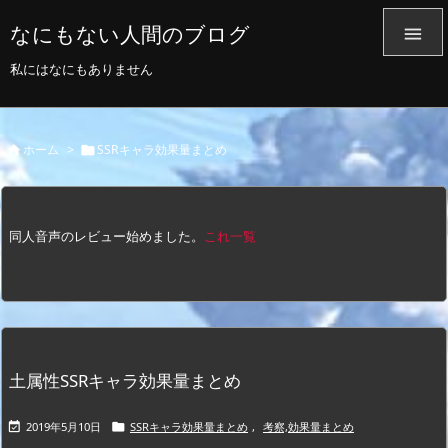
なにもない人間のブログ

私にはなにもありません
ホーム
>
SSRキャラ効果量まとめ


同人音声のレビュー始めました。
これ一覧
土属性SSRキャラ効果量まとめ
2019年5月10日
SSRキャラ効果量まとめ
,
考察,効果量まとめ

