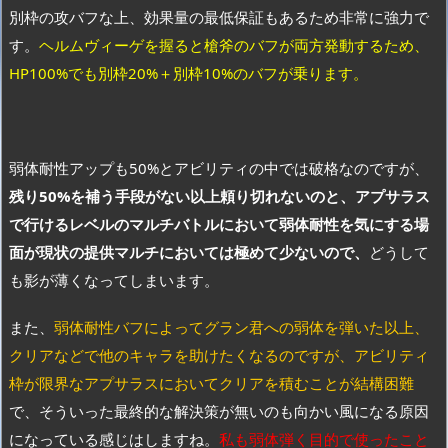
別枠の攻バフな上、効果量の最低保証もあるため非常に強力で
す。
ヘルムヴィーゲを握ると槍斧のバフが両方発動するため、
HP100%でも別枠20%＋
別枠10%のバフが乗ります。
弱体耐性アップも50%とアビリティの中では破格なのですが、
残り50%を補う手段がない以上頼り切れないのと、アプサラス
で行けるレベルのマルチバトルにおいて弱体耐性を気にする場
面が現状の提供マルチにおいては極めて少ないので、
どうして
も影が薄くなってしまいます。
また、
弱体耐性バフによってグラン君への弱体を弾いた以上、
クリアなどで他のキャラを助けたくなるのですが、アビリティ
枠が限界なアプサラスにおいてクリアを積むことが結構困難
で、そういった最終的な解決策が無いのも向かい風になる原因
になっている感じはしますね。
私も弱体弾く目的で使ったこと