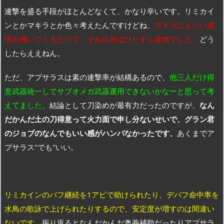
連撃を盛る手段がほとんどなくて、かなり辛いです。リミカイ
ンとかマキラとか色々考えたんですけどね、
マキラにえ〇い感
情が沸いてくるだけで、それ以外はひたすら虚無でした。
どう
したらええねん。
ただ、アプサラスは素の連撃率が結構あるので、
他三人だけ得
意武器統一してサブオメガ武器運用できないかなーと思って考
えてました。
結論として刀染めが最有力だったのですが、
なん
だかんだ土の刀得意って火力面で申し分ないせいで、グラン君
のジョブのなんでもいい感がハンパなかったです、
あくまでア
プサラス"でも"いい。
リミカインのバフ継続を1アビで助けられたり、デバフ命中率を
水鳥の歌詠で上げられたりするので、安定度が増すのは間違い
ないです。
振り返るとなんだかんだ奥義補助だったりアプサラ