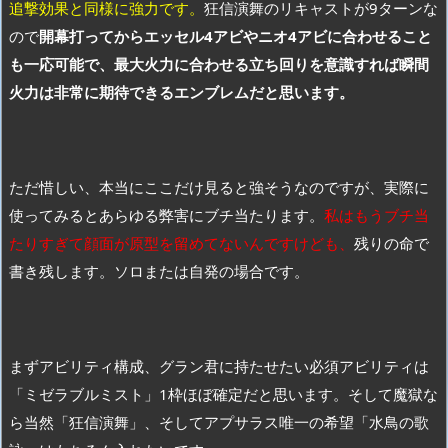
追撃効果と同様に強力です。
狂信演舞のリキャストが9ターンな
ので
開幕打ってからエッセル4アビやニオ4アビに合わせること
も一応可能で、最大火力に合わせる立ち回りを意識すれば瞬間
火力は非常に期待できるエンブレムだと思います。
ただ惜しい、本当にここだけ見ると強そうなのですが、実際に
使ってみるとあらゆる弊害にブチ当たります。
私はもうブチ当
たりすぎて顔面が原型を留めてないんですけども、
残りの命で
書き残します。ソロまたは自発の場合です。
まずアビリティ構成、グラン君に持たせたい必須アビリティは
「ミゼラブルミスト」1枠ほぼ確定だと思います。そして魔獄な
ら当然「狂信演舞」、そしてアプサラス唯一の希望「水鳥の歌