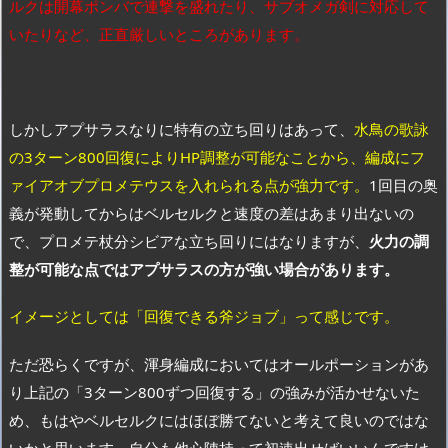
ルクは開幕ポンバで連撃を盛れたり、サブオメガ剣に対応して
いたりなど、正直厳しいところがあります。
しかしアプサラスなりに特有の立ち回りはあって、
水鳥の歌詠
の3ターン800回復によりHP調整が可能なことから、編成にフ
ァイアオブプロメテウスを入れられる点が強力です。
1回目の奥
義が発動してからはベルセルクと速度の差はあまり出ないの
で、プロメテ杖分シビアな立ち回りにはなりますが、
火力の調
整が可能な点ではアプサラスの方が強い場合があります。
イメージとしては「回復できる斧ジョブ」って感じです。
ただ恐らくですが、渾身編成においてはオールポーションがあ
り上記の「3ターン800ずつ回復する」の強みが活かせないた
め、もはやベルセルクにはほぼ勝てないと考えて良いのではな
いかと思います。自分も他心陣持って初速出せばいいんですけ