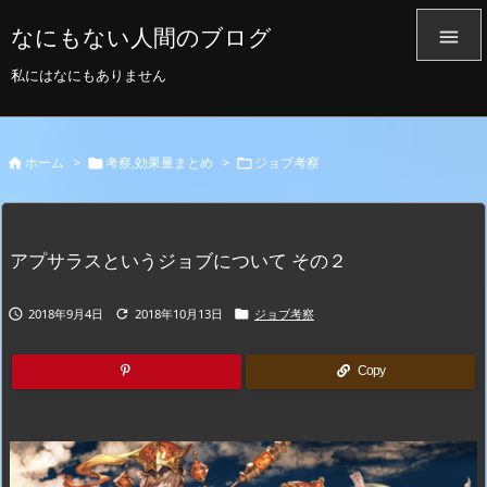
なにもない人間のブログ

私にはなにもありません
ホーム
>
考察,効果量まとめ
>
ジョブ考察



アプサラスというジョブについて その２
2018年9月4日
2018年10月13日
ジョブ考察



Copy