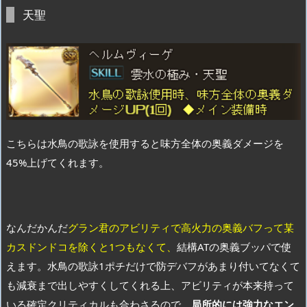
天聖
こちらは水鳥の歌詠を使用すると味方全体の奥義ダメージを
45%上げてくれます。
なんだかんだ
グラン君のアビリティで高火力の奥義バフって某
カスドンドコを除くと1つもなくて、
結構ATの奥義ブッパで使
えます。水鳥の歌詠1ポチだけで防デバフがあまり付いてなくて
も減衰まで出しやすくしてくれる上、アビリティが本来持って
いる確定クリティカルも合わさるので、
局所的には強力なエン