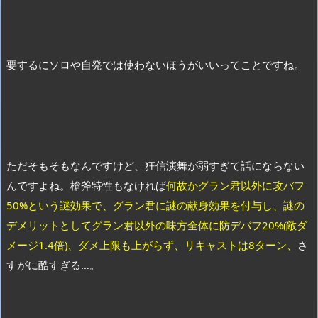
要するにソロや自発では使わないほうがいいってことですね。
ただそもそもなんですけど、狂信演舞が弱すぎて話にならない
んですよね。槍斧特性もなければ
何故かグラン君以外に攻バフ
50%という謎効果で、グラン君に謎の献身効果を付与し、謎の
デメリットとしてグラン君以外の味方全体に防デバフ20%(敵ダ
メージ1.4倍)、ダメ上限も上がらず、リキャストは8ターン、
さ
すがに酷すぎる…。