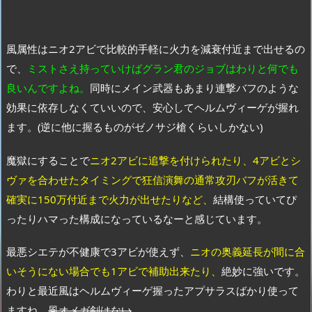
風属性はニオ2アビで比較的手軽に火力を減衰付近まで出せるの
で、
ミストさえ持っていけばグラン君のジョブはわりと何でも
良いんですよね。
同時にメイン武器もあまり連撃バフのような
効果に依存しなくていいので、安心してヘルムヴィーゲが握れ
ます。(逆に他に握るものがゼノサジ槍くらいしかない)
魔獄にすることで
ニオ2アビに追撃を付けられたり、4アビとシ
ヴァを合わせたタイミングで狂信演舞の通常攻刃バフが活きて
確実に150万付近まで火力が出せたりなど、
結構使っていてぴ
ったりハマった構成になっているなーと感じています。
最悪シエテが不健康で3アビが使えず、
ニオの奥義延長が間に合
いそうにない場合でも1アビで補助出来たり、
絶妙に強いです。
わりと最近風はヘルムヴィーゲ握ったアプサラスばかり使って
ますね。
風オメガ剣はない