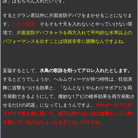
詠」はもちろん入れたいです。
するとグラン君以外に片面攻防デバフをまかせることになりま
す。
これが無理。
そもそも十天を入れないとやっていけない環
境で、
片面攻防デバフキャラを両方入れて平均的な水準以上の
パフォーマンスを出すことは現状非常に困難なんですよね。
妥協するとして、
水鳥の歌詠を削ってアロレ入れたとします。
するとどうでしょうか、ヘルムヴィーゲが持つ特性は、狂信演
舞に追撃をつける効果と、「なんとなくやんわりサポアビを両
方発動できるようにして、微妙な1アビの槍斧効果を両方発動さ
せるだけの武器」になってしまうんですよ。
それがヘルマニビ
スやイフ斧を差し置いて、攻刃も持たないのに貴重なメイン枠
を割いているのはちょっとまずくないですかね。