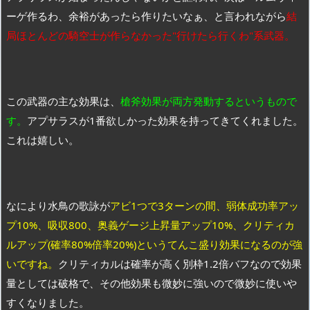
ーゲ作るわ、余裕があったら作りたいなぁ、と言われながら
結
局ほとんどの騎空士が作らなかった"行けたら行くわ"系武器。
この武器の主な効果は、
槍斧効果が両方発動するというもので
す。
アプサラスが1番欲しかった効果を持ってきてくれました。
これは嬉しい。
なにより水鳥の歌詠が
アビ1つで3ターンの間、弱体成功率アッ
プ10%、吸収800、奥義ゲージ上昇量アップ10%、クリティカ
ルアップ(確率80%倍率20%)というてんこ盛り効果になるのが強
いですね。
クリティカルは確率が高く別枠1.2倍バフなので効果
量としては破格で、その他効果も微妙に強いので微妙に使いや
すくなりました。