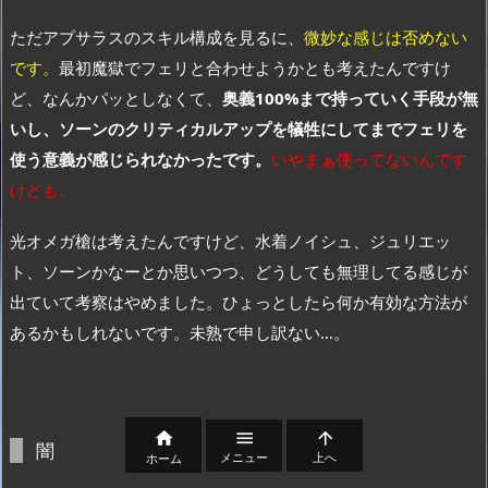
ただアプサラスのスキル構成を見るに、
微妙な感じは否めない
です。
最初魔獄でフェリと合わせようかとも考えたんですけ
ど、なんかパッとしなくて、
奥義100%まで持っていく手段が無
いし、ソーンのクリティカルアップを犠牲にしてまでフェリを
使う意義が感じられなかったです。
いやまぁ使ってないんです
けども。
光オメガ槍は考えたんですけど、水着ノイシュ、ジュリエッ
ト、ソーンかなーとか思いつつ、どうしても無理してる感じが
出ていて考察はやめました。ひょっとしたら何か有効な方法が
あるかもしれないです。未熟で申し訳ない…。



闇
メニュー
上へ
ホーム