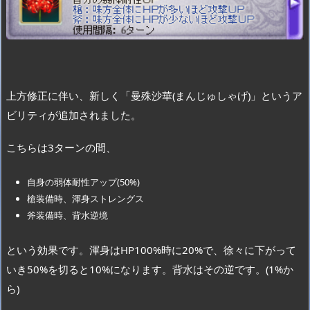
上方修正に伴い、新しく「曼殊沙華(まんじゅしゃげ)」というア
ビリティが追加されました。
こちらは3ターンの間、
自身の弱体耐性アップ(50%)
槍装備時、渾身ストレングス
斧装備時、背水逆境
という効果です。渾身はHP100%時に20%で、徐々に下がって
いき50%を切ると10%になります。背水はその逆です。(1%か
ら)