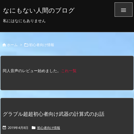
なにもない人間のブログ

私にはなにもありません
ホーム
>
初心者向け情報


同人音声のレビュー始めました。
これ一覧
グラブル超超初心者向け武器の計算式のお話
2019年4月8日
初心者向け情報

