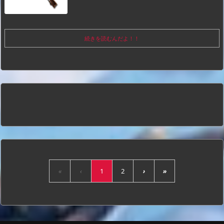
続きを読むんだよ！！
«
‹
1
2
›
»