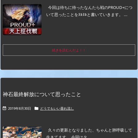
今回は待ちに待ったなんたら戦のPROUD+につ
いて思ったことをﾇﾙﾇﾙと書いていきます。
...
続きを読むんだよ！！
神石最終解放について思ったこと
2019年8月30日
どうでもいい垂れ流し


久々の更新となりました、ちゃんと肺呼吸して
生きてます。
今回はタ ...