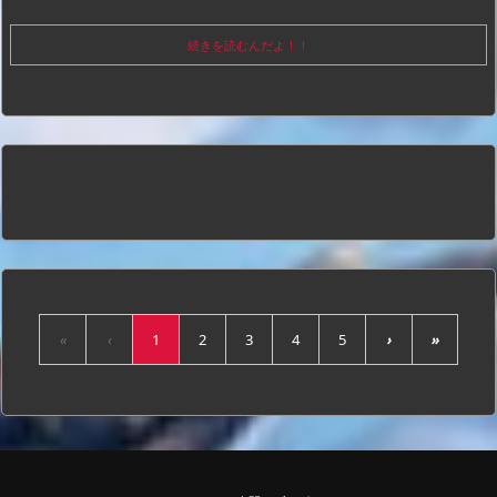
続きを読むんだよ！！
«
‹
1
2
3
4
5
›
»