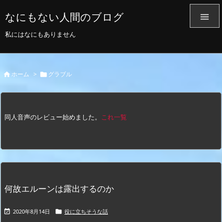
なにもない人間のブログ

私にはなにもありません
ホーム
>
グラブル


同人音声のレビュー始めました。
これ一覧
何故エルーンは露出するのか
2020年8月14日
役に立ちそうな話

